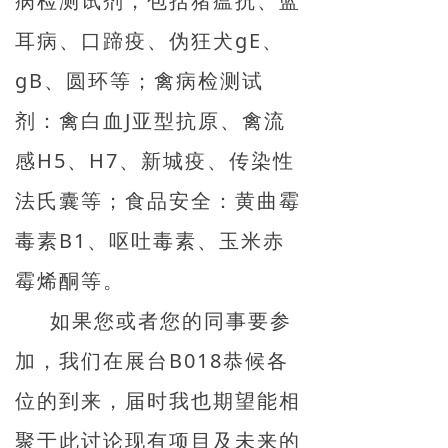
病检测试剂，包括猪瘟抗、蓝
耳病、口蹄疫、伪狂犬gE、
gB、圆环等；禽病检测试
剂：禽白血J亚型抗原、禽流
感H5、H7、新城疫、传染性
法氏囊等；食品安全：黄曲霉
毒素B1、呕吐毒素、玉米赤
霉烯酮等。
如果您或者您的同事要参
加，我们在展台B018恭候各
位的到来，届时我也期望能相
聚于此讨论现有项目及未来的