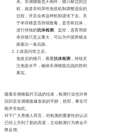
杀。非洲猪瘟也不例外，猪只耐过的过
程，就是非特异性免疫机制调整适应的
过程，并且会将这种机制遗传下去。关
于幸存猪是否持续散毒，是否有抗体，
进行持续的
抗体检测
、监控，选育用留
幸存猪只意义重大，可以为中国养猪业
探索出一条后路。
2.疫苗问世之后。
免疫后的猪只，着重
抗体检测
，持续关
注免疫水平，确保非洲猪瘟抗战的胜利
果实。
随着非洲猪瘟歼灭战的结束，检测行业也许将
回归至非洲猪瘟爆发前的平静，然而，事实可
能并非如此。
对于广大养猪人而言，对检测的重要性的认识
已经上升到了新的高度，主动检测行为将会不
降反增。