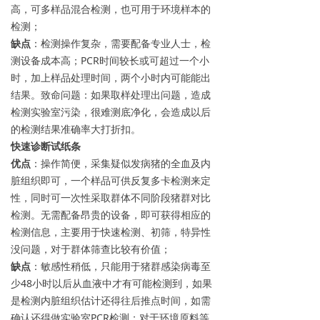
高，可多样品混合检测，也可用于环境样本的
检测；
缺点
：检测操作复杂，需要配备专业人士，检
测设备成本高；PCR时间较长或可超过一个小
时，加上样品处理时间，两个小时内可能能出
结果。致命问题：如果取样处理出问题，造成
检测实验室污染，很难测底净化，会造成以后
的检测结果准确率大打折扣。
快速诊断试纸条
优点
：操作简便，采集疑似发病猪的全血及内
脏组织即可，一个样品可供反复多卡检测来定
性，同时可一次性采取群体不同阶段猪群对比
检测。无需配备昂贵的设备，即可获得相应的
检测信息，主要用于快速检测、初筛，特异性
没问题，对于群体筛查比较有价值；
缺点
：敏感性稍低，只能用于猪群感染病毒至
少48小时以后从血液中才有可能检测到，如果
是检测内脏组织估计还得往后推点时间，如需
确认还得做实验室PCR检测；对于环境原料等