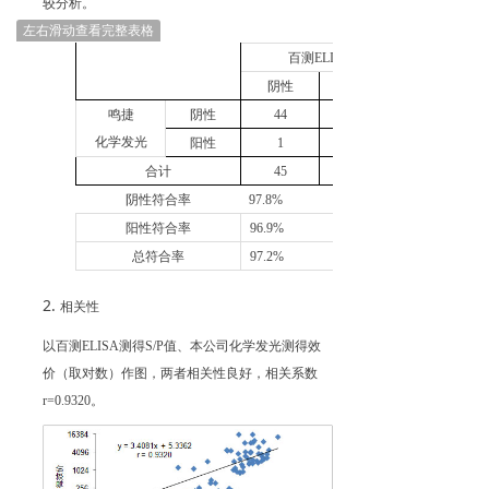
较分析。
左右滑动查看完整表格
百测
ELISA
阴性
阳性
鸣捷
阴性
44
化学发光
阳性
1
合计
45
阴性符合率
97.8%
阳性符合率
96.9%
总符合率
97.2%
相关性
以百测
ELISA
测得
S/P
值、本公司化学发光测得效
价（取对数）作图，两者相关性良好，相关系数
r=0.9320
。