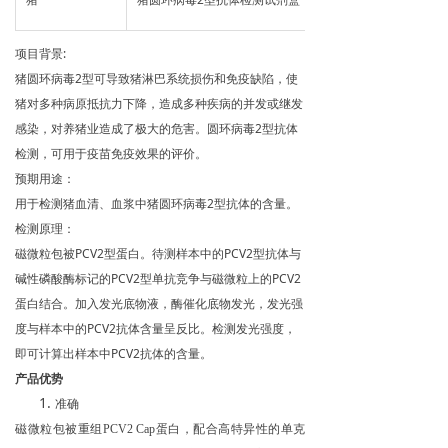
项目背景:
猪圆环病毒2型可导致猪淋巴系统损伤和免疫缺陷，使
猪对多种病原抵抗力下降，造成多种疾病的并发或继发
感染，对养猪业造成了极大的危害。圆环病毒2型抗体
检测，可用于疫苗免疫效果的评价。
预期用途：
用于检测猪血清、血浆中猪圆环病毒2型抗体的含量。
检测原理：
磁微粒包被PCV2型蛋白。待测样本中的PCV2型抗体与
碱性磷酸酶标记的PCV2型单抗竞争与磁微粒上的PCV2
蛋白结合。加入发光底物液，酶催化底物发光，发光强
度与样本中的PCV2抗体含量呈反比。检测发光强度，
即可计算出样本中PCV2抗体的含量。
产品优势
准确
磁微粒包被重组
PCV2 Cap
蛋白，配合高特异性的单克