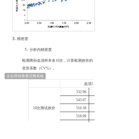
精密度
分析内精密度
检测两份血清样本各
10
次，计算检测效价的
变异系数（
CV%
）。
左右滑动查看完整表格
血清
1
532.96
543.07
10
次测试效价
516.58
518.09
545.44
CV
1.97%