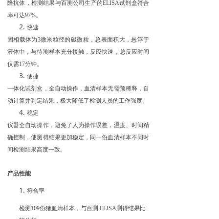
隆抗体，检测结果与百测公司生产的
ELISA
试剂盒符合
率可达
97%
。
快速
固相载体为
3
微米粒径的磁微粒，总表面积大，悬浮于
液体中，与待测样本充分接触，反应快速，总反应时间
仅需
17
分钟。
便捷
一体化试剂盒，全自动操作，血清样本无需预稀释，自
动计算并判定结果，极大降低了检测人员的工作强度。
稳定
仪器全自动操作，避免了人为操作误差，温度、时间精
确控制，使测得结果更加稳定，同一份血清样本不同时
间检测结果高度一致。
产品性能
符合率
检测
109
份猪血清样本，与百测
ELISA
测得结果比