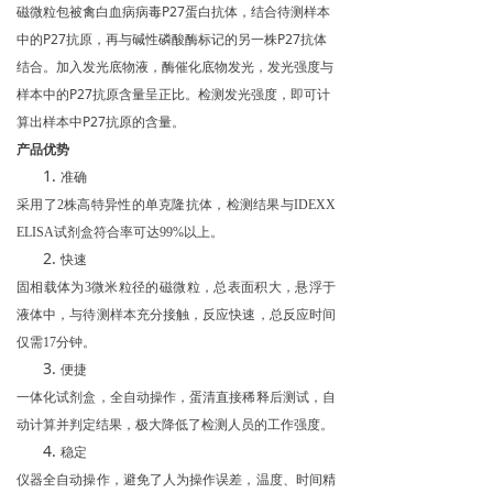
磁微粒包被禽白血病病毒P27蛋白抗体，结合待测样本
中的P27抗原，再与碱性磷酸酶标记的另一株P27抗体
结合。加入发光底物液，酶催化底物发光，发光强度与
样本中的P27抗原含量呈正比。检测发光强度，即可计
算出样本中P27抗原的含量。
产品优势
准确
采用了
2
株高特异性的单克隆抗体，检测结果与
IDEXX
ELISA
试剂盒符合率可达
99%
以上。
快速
固相载体为
3
微米粒径的磁微粒，总表面积大，悬浮于
液体中，与待测样本充分接触，反应快速，总反应时间
仅需
17
分钟。
便捷
一体化试剂盒，全自动操作，蛋清直接稀释后测试，自
动计算并判定结果，极大降低了检测人员的工作强度。
稳定
仪器全自动操作，避免了人为操作误差，温度、时间精