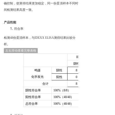
确控制，使测得结果更加稳定，同一份蛋清样本不同时
间检测结果高度一致。
产品性能
符合率
检测
48
份蛋清样本，与
IDEXX ELISA
测得结果比较分
析。
左右滑动查看完整表格
IDEXX ELISA
阴性
鸣捷
阴性
8
化学发光
阳性
0
合计
8
阴性符合率
100%
（
8/8
）
阳性符合率
100%
（
40/40
）
总符合率
100%
（
48/48
）