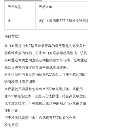
产品类别
产品名称
禽
禽白血病病毒P27抗原检测试剂盒
项目背景:
禽白血病是由禽C型反录病毒群的病毒引起的禽类多种
肿瘤性疾病的统称，可由禽白血病病毒感染造成。该病
毒可通过禽类之间直接或间接接触水平传播，也可通过
感染母鸡将病毒排到蛋清中造成垂直传播。
检测蛋清中的禽白血病病毒P27蛋白，可用于临床辅助
诊断和流行病学调查。
本产品使用磁微粒包被ALV P27单克隆抗体，搭配另一
株P27单克隆抗体，应用夹心法原理，结合高灵敏度的
化学发光技术，可有效检出蛋清中的ALV P27蛋白含量
预期用途：
用于检测鸡蛋清中禽白血病病毒P27抗原的含量。
检测原理：