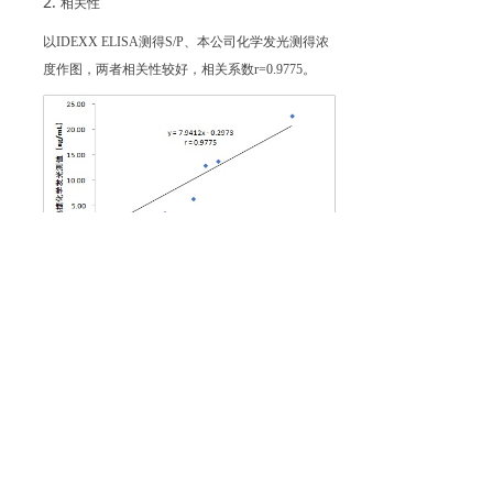
相关性
以
IDEXX ELISA
测得
S/P
、本公司化学发光测得浓
度作图，两者相关性较好，相关系数
r=0.9775
。
精密度
检测两份蛋清样本各
10
次，计算检测效价的变异系
数（
CV%
）。
左右滑动查看完整表格
序号
蛋清
1
792.9
823.1
822.2
781.5
10
次测试