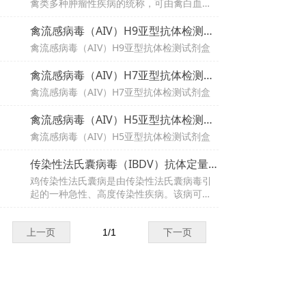
禽类多种肿瘤性疾病的统称，可由禽白血病
病毒感染造成。该病毒可通过禽类之间直接
或间接接触水平传播，也可通过感染母鸡将
禽流感病毒（AIV）H9亚型抗体检测试剂盒
病毒排到蛋清中造成垂直传播。检测蛋清中
禽流感病毒（AIV）H9亚型抗体检测试剂盒
的禽白血病病毒P27抗原，可用于临床辅助诊
断和流行病学调查。
禽流感病毒（AIV）H7亚型抗体检测试剂盒
禽流感病毒（AIV）H7亚型抗体检测试剂盒
禽流感病毒（AIV）H5亚型抗体检测试剂盒
禽流感病毒（AIV）H5亚型抗体检测试剂盒
传染性法氏囊病毒（IBDV）抗体定量检测试剂盒
鸡传染性法氏囊病是由传染性法氏囊病毒引
起的一种急性、高度传染性疾病。该病可引
起鸡体免疫抑制，导致病鸡对其他病菌更易
感，造成养鸡业的巨大损失。检测传染性法
氏囊病度抗体，可用于疫苗免疫效果的评
上一页
1
/
1
下一页
价。